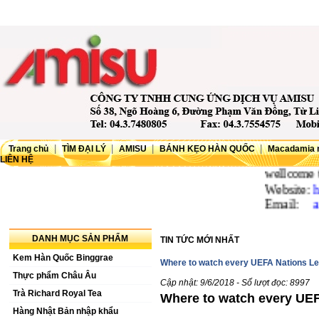
|
|
|
|
Trang chủ
TÌM ĐẠI LÝ
AMISU
BÁNH KẸO HÀN QUỐC
Macadamia 
LIÊN HỆ
wellcome to
AM
Website:
http
Email:
amisu
DANH MỤC SẢN PHẨM
TIN TỨC MỚI NHẤT
Kem Hàn Quốc Binggrae
Where to watch every UEFA Nations L
Thực phẩm Châu Âu
Cập nhật: 9/6/2018 - Số lượt đọc: 8997
Trà Richard Royal Tea
Where to watch every UE
Hàng Nhật Bản nhập khẩu