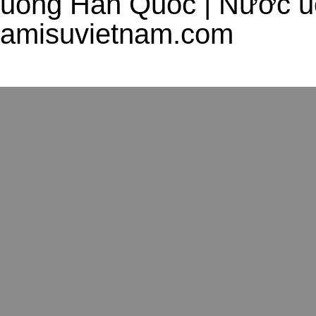
uống Hàn Quốc | Nước uố
amisuvietnam.com