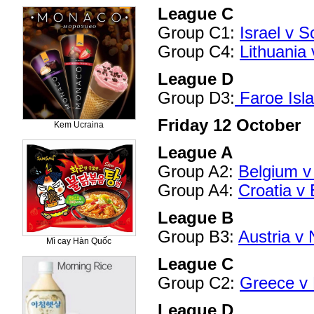
League C
Group C1:
Israel v S
Group C4:
Lithuania
League D
Group D3:
Faroe Isla
Friday 12 October
Kem Ucraina
League A
Group A2:
Belgium v
Group A4:
Croatia v
League B
Group B3:
Austria v 
Mì cay Hàn Quốc
League C
Group C2:
Greece v
League D