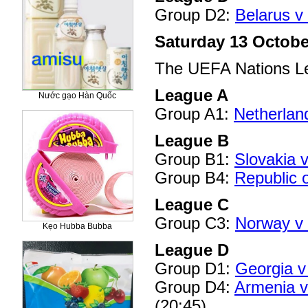
Group D2:
Belarus 
Saturday 13 Octobe
The UEFA Nations L
League A
Nước gạo Hàn Quốc
Group A1:
Netherlan
League B
Group B1:
Slovakia 
Group B4:
Republic 
League C
Group C3:
Norway v 
Kẹo Hubba Bubba
League D
Group D1:
Georgia v
Group D4:
Armenia v
(20:45)