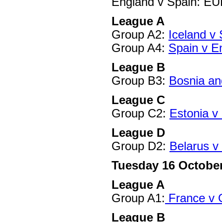
England v Spain: EU
League A
Group A2:
Iceland v 
Group A4:
Spain v E
League B
Group B3:
Bosnia an
League C
Group C2:
Estonia v
League D
Group D2:
Belarus v
Tuesday 16 Octobe
League A
Group A1:
France v
League B