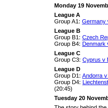
Monday 19 Novemb
League A
Group A1:
Germany v
League B
Group B1:
Czech Rep
Group B4:
Denmark v
League C
Group C3:
Cyprus v
League D
Group D1:
Andorra v
Group D4:
Liechtens
(20:45)
Tuesday 20 Novem
The story behind the