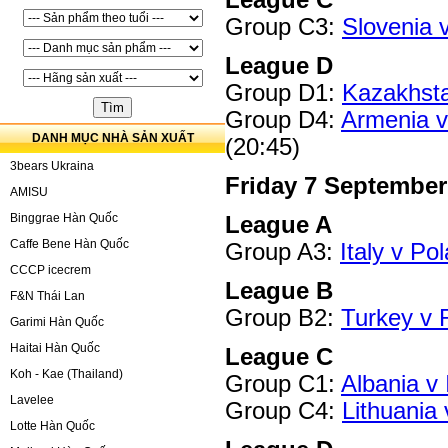
Group C3:
Slovenia 
League D
Group D1:
Kazakhsta
Group D4:
Armenia v
DANH MỤC NHÀ SẢN XUẤT
(20:45)
3bears Ukraina
Friday 7 September
AMISU
Binggrae Hàn Quốc
League A
Caffe Bene Hàn Quốc
Group A3:
Italy v Po
CCCP icecrem
League B
F&N Thái Lan
Group B2:
Turkey v 
Garimi Hàn Quốc
Haitai Hàn Quốc
League C
Koh - Kae (Thailand)
Group C1:
Albania v 
Lavelee
Group C4:
Lithuania 
Lotte Hàn Quốc