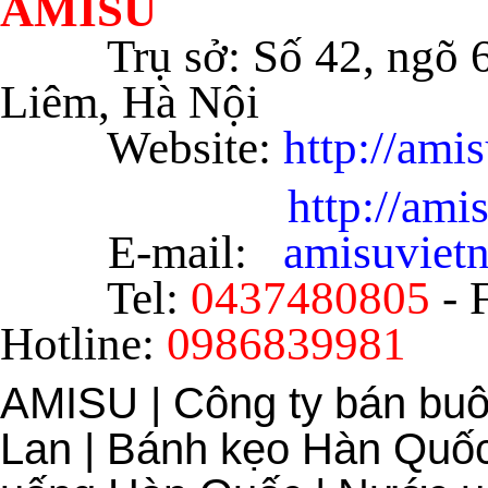
AMISU
Trụ sở: Số 42, ngõ
Liêm, Hà Nội
Website:
http://ami
http://am
E-mail:
amisuvie
Tel:
0437480805
- 
Hotline:
0986839981
AMISU | Công ty bán bu
Lan | Bánh kẹo Hàn Quốc