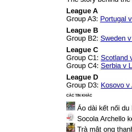
League A
Group A3:
Portugal 
League B
Group B2:
Sweden v
League C
Group C1:
Scotland v
Group C4:
Serbia v L
League D
Group D3:
Kosovo v 
CÁC TIN KHÁC
Áo dài kết nối du 
Socola Archello k
Trà mật ong than