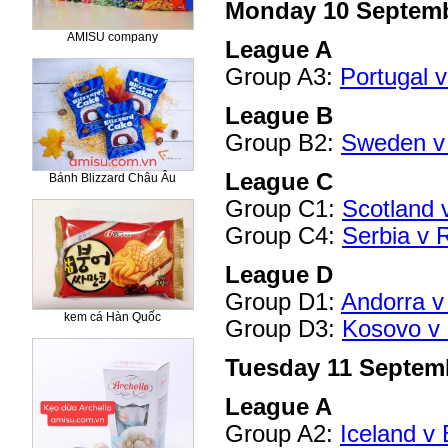
Monday 10 Septem
AMISU company
League A
Group A3:
Portugal v
League B
Group B2:
Sweden v
League C
Bánh Blizzard Châu Âu
Group C1:
Scotland 
Group C4:
Serbia v 
League D
Group D1:
Andorra v
kem cá Hàn Quốc
Group D3:
Kosovo v 
Tuesday 11 Septem
League A
Group A2:
Iceland v