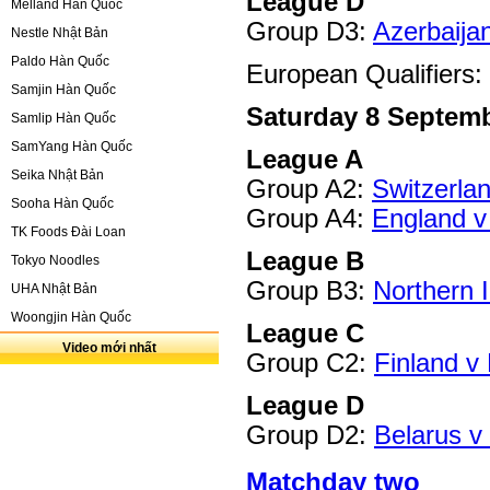
League D
Melland Hàn Quốc
Group D3:
Azerbaija
Nestle Nhật Bản
Paldo Hàn Quốc
European Qualifiers
Samjin Hàn Quốc
Saturday 8 Septem
Samlip Hàn Quốc
SamYang Hàn Quốc
League A
Seika Nhật Bản
Group A2:
Switzerlan
Sooha Hàn Quốc
Group A4:
England v
TK Foods Đài Loan
League B
Tokyo Noodles
Group B3:
Northern 
UHA Nhật Bản
Woongjin Hàn Quốc
League C
Video mới nhất
Group C2:
Finland v
League D
Group D2:
Belarus v
Matchday two