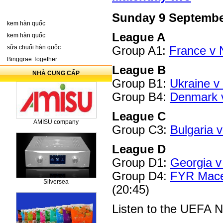
Sunday 9 Septemb
kem hàn quốc
League A
kem hàn quốc
sữa chuối hàn quốc
Group A1:
France v 
Binggrae Together
League B
NHÀ CUNG CẤP
Group B1:
Ukraine v
Group B4:
Denmark 
League C
AMISU company
Group C3:
Bulgaria 
League D
Group D1:
Georgia v
Group D4:
FYR Mace
Silversea
(20:45)
Listen to the UEFA 