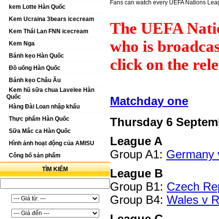
Fans can watch every UEFA Nations Lea
kem Lotte Hàn Quốc
Kem Ucraina 3bears icecream
The UEFA Nation
Kem Thái Lan FNN icecream
who is broadcas
Kem Nga
Bánh kẹo Hàn Quốc
click on the rel
Đồ uống Hàn Quốc
Bánh kẹo Châu Âu
Kem hũ sữa chua Lavelee Hàn
Quốc
Matchday one
Hàng Đài Loan nhập khẩu
Thực phẩm Hàn Quốc
Thursday 6 Septem
Sữa Mắc ca Hàn Quốc
League A
Hình ảnh hoạt động của AMISU
Group A1:
Germany 
Công bố sản phẩm
TÌM KIẾM
League B
Group B1:
Czech Rep
Group B4:
Wales v Re
League C