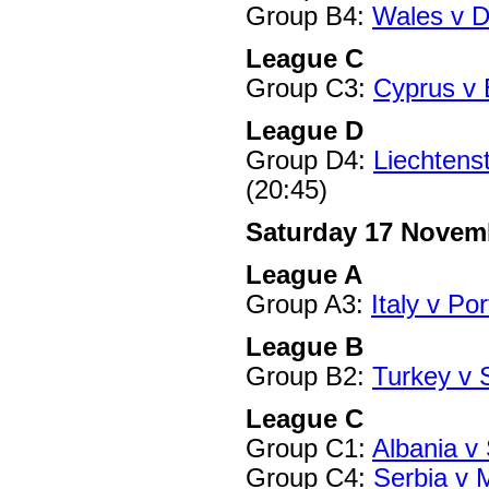
Group B4:
Wales v 
League C
Group C3:
Cyprus v 
League D
Group D4:
Liechtens
(20:45)
Saturday 17 Novem
League A
Group A3:
Italy v Po
League B
Group B2:
Turkey v
League C
Group C1:
Albania v
Group C4:
Serbia v 