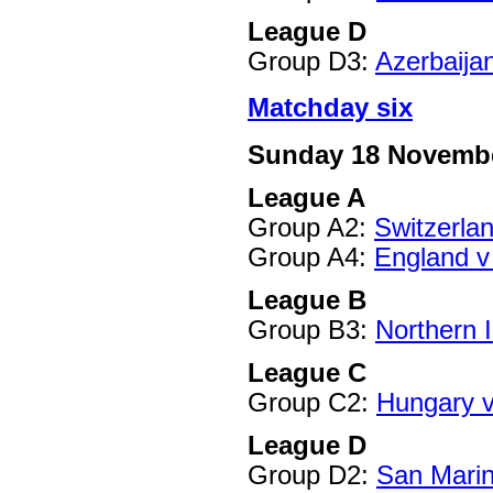
League D
Group D3:
Azerbaija
Matchday six
Sunday 18 Novemb
League A
Group A2:
Switzerla
Group A4:
England v
League B
Group B3:
Northern I
League C
Group C2:
Hungary v
League D
Group D2:
San Marin