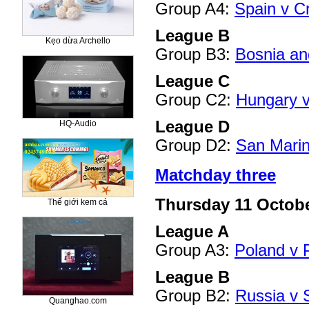
Group A4:
Spain v Cr
League B
Kẹo dừa Archello
Group B3:
Bosnia an
League C
Group C2:
Hungary 
League D
HQ-Audio
Group D2:
San Mari
Matchday three
Thursday 11 Octob
Thế giới kem cá
League A
Group A3:
Poland v 
League B
Group B2:
Russia v
Quanghao.com