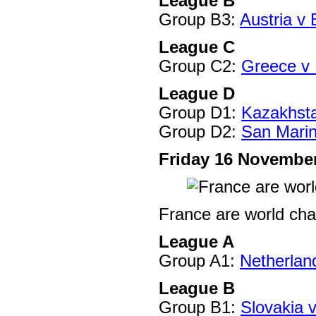
League B
Group B3:
Austria v
League C
Group C2:
Greece v 
League D
Group D1:
Kazakhsta
Group D2:
San Mari
Friday 16 Novembe
France are world ch
League A
Group A1:
Netherlan
League B
Group B1:
Slovakia v