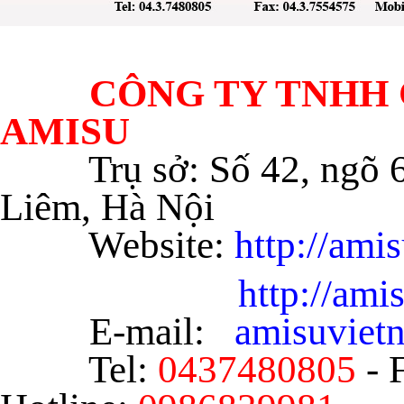
CÔNG TY TNHH C
AMISU
Trụ sở: Số 42, ngõ
Liêm, Hà Nội
Website:
http://ami
http://am
E-mail:
amisuvie
Tel:
0437480805
- 