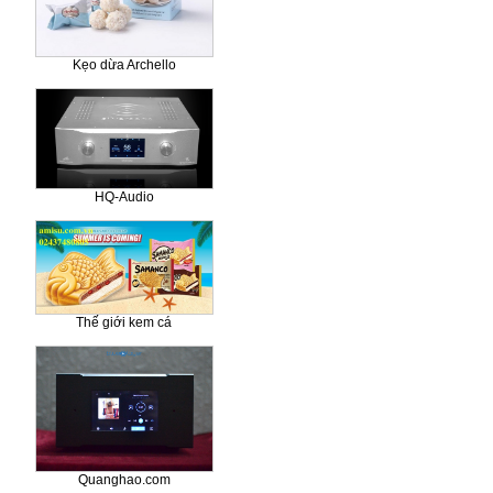
Kẹo dừa Archello
HQ-Audio
Thế giới kem cá
Quanghao.com