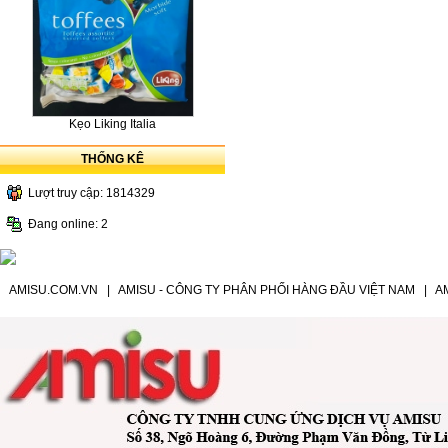
Kẹo Liking Italia
THỐNG KÊ
Lượt truy cập: 1814329
Đang online: 2
AMISU.COM.VN
|
AMISU - CÔNG TY PHÂN PHỐI HÀNG ĐẦU VIỆT NAM
|
A