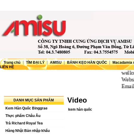
|
|
|
|
Trang chủ
TÌM ĐẠI LÝ
AMISU
BÁNH KẸO HÀN QUỐC
Macadamia 
LIÊN HỆ
wellcome
Website:
Email:
Video
DANH MỤC SẢN PHẨM
Kem Hàn Quốc Binggrae
kem hàn quốc
Thực phẩm Châu Âu
Trà Richard Royal Tea
Hàng Nhật Bản nhập khẩu