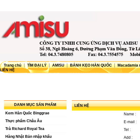
|
|
|
|
Trang chủ
TÌM ĐẠI LÝ
AMISU
BÁNH KẸO HÀN QUỐC
Macadamia 
LIÊN HỆ
DANH MỤC SẢN PHẨM
LIÊN HỆ
Kem Hàn Quốc Binggrae
Name :
Thực phẩm Châu Âu
E-mail :
Trà Richard Royal Tea
Tel :
Hàng Nhật Bản nhập khẩu
Add :