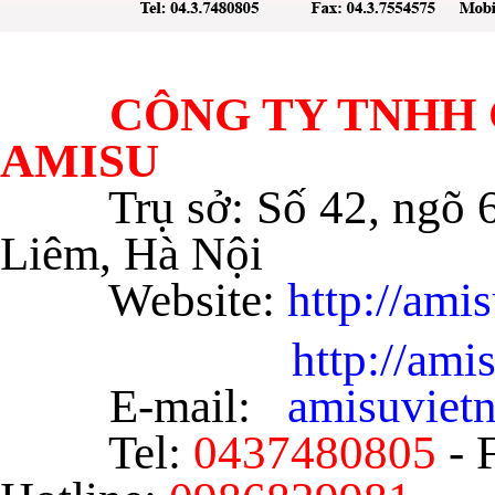
CÔNG TY TNHH C
AMISU
Trụ sở: Số 42, ngõ
Liêm, Hà Nội
Website:
http://ami
http://am
E-mail:
amisuvie
Tel:
0437480805
- 