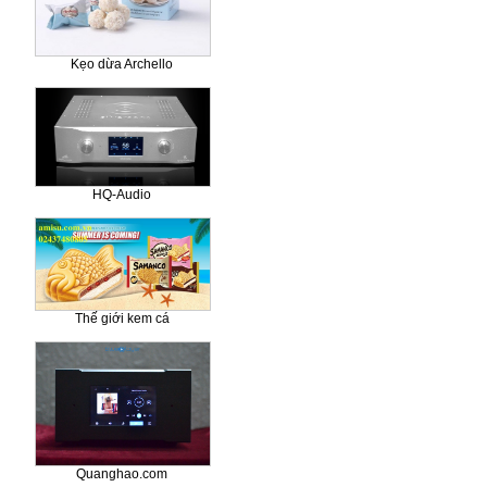
Kẹo dừa Archello
HQ-Audio
Thế giới kem cá
Quanghao.com