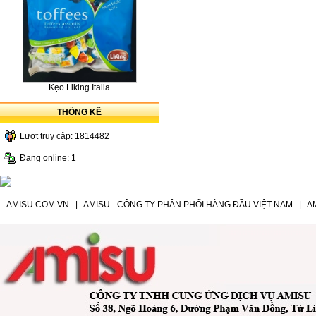
Kẹo Liking Italia
THỐNG KÊ
Lượt truy cập: 1814482
Đang online: 1
AMISU.COM.VN
|
AMISU - CÔNG TY PHÂN PHỐI HÀNG ĐẦU VIỆT NAM
|
A