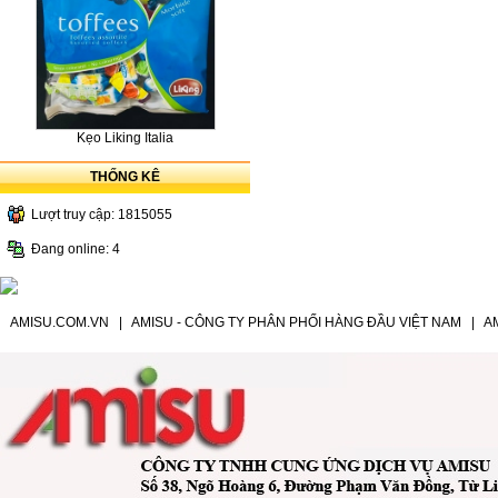
Kẹo Liking Italia
THỐNG KÊ
Lượt truy cập: 1815055
Đang online: 4
AMISU.COM.VN
|
AMISU - CÔNG TY PHÂN PHỐI HÀNG ĐẦU VIỆT NAM
|
A