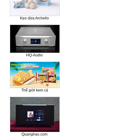
Kẹo dừa Archello
HQ-Audio
Thế giới kem cá
Quanghao.com