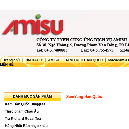
|
|
|
|
Trang chủ
TÌM ĐẠI LÝ
AMISU
BÁNH KẸO HÀN QUỐC
Macadamia 
LIÊN HỆ
DANH MỤC SẢN PHẨM
SamYang Hàn Quốc
Kem Hàn Quốc Binggrae
Thực phẩm Châu Âu
Trà Richard Royal Tea
Hàng Nhật Bản nhập khẩu