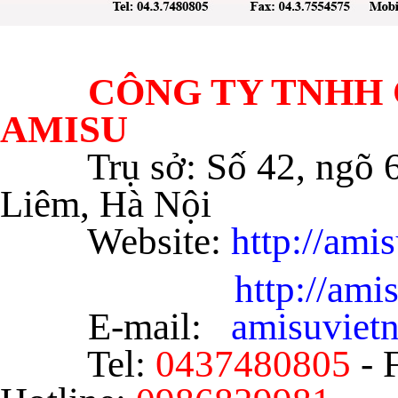
CÔNG TY TNHH C
AMISU
Trụ sở: Số 42, ngõ
Liêm, Hà Nội
Website:
http://ami
http://am
E-mail:
amisuvie
Tel:
0437480805
- 