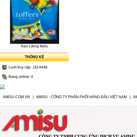
Kẹo Liking Italia
THỐNG KÊ
Lượt truy cập: 1814448
Đang online: 4
AMISU.COM.VN
|
AMISU - CÔNG TY PHÂN PHỐI HÀNG ĐẦU VIỆT NAM
|
A