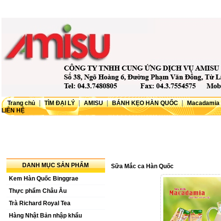
|
|
|
|
Trang chủ
TÌM ĐẠI LÝ
AMISU
BÁNH KẸO HÀN QUỐC
Macadamia 
LIÊN HỆ
wel
Web
Em
DANH MỤC SẢN PHẨM
Sữa Mắc ca Hàn Quốc
Kem Hàn Quốc Binggrae
Thực phẩm Châu Âu
Trà Richard Royal Tea
Hàng Nhật Bản nhập khẩu