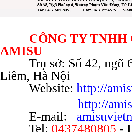
CÔNG TY TNHH C
AMISU
Trụ sở: Số 42, ngõ
Liêm, Hà Nội
Website:
http://ami
http://am
E-mail:
amisuvie
Tel:
0437480805
- 