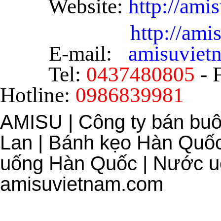
Website:
http://ami
http://am
E-mail:
amisuvie
Tel:
0437480805
- 
Hotline:
0986839981
AMISU | Công ty bán bu
Lan | Bánh kẹo Hàn Quốc
uống Hàn Quốc | Nước uố
amisuvietnam.com