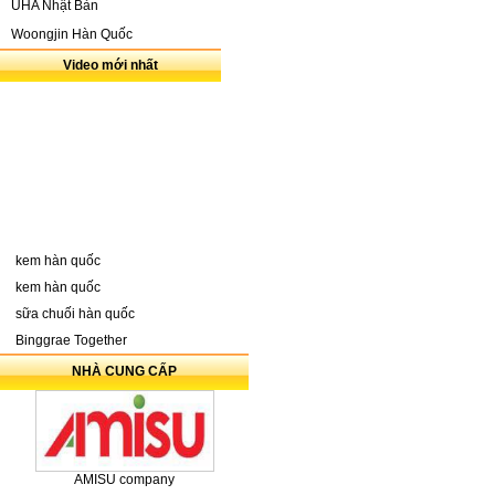
UHA Nhật Bản
soda, kem pongta chu
Woongjin Hàn Quốc
mai, kem pangtoa soco
Video mới nhất
kem cá hàn quốc, kem 
cá khoai lang, kem c
xoài, kem melona vị 
melona, banana melon
kem ucraina, kem ukra
kem hàn quốc
cone,
monaco cone ice
kem hàn quốc
cây fitline, fitlineice
sữa chuối hàn quốc
kem Monaco eclair-b
Binggrae Together
blueberry-cheesecak
NHÀ CUNG CẤP
tiramisu icecream, k
kem Monaco caramel- 
kem Fit Line strawber
AMISU company