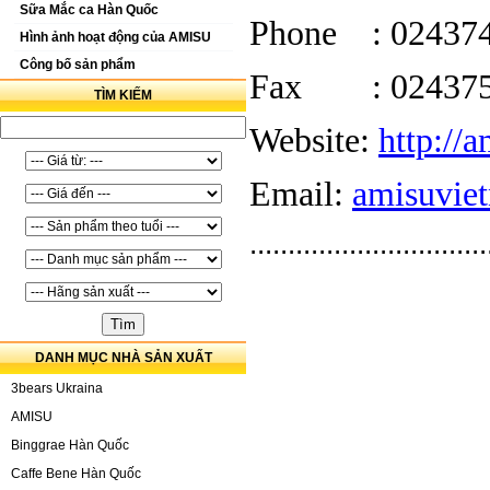
Sữa Mắc ca Hàn Quốc
Phone : 02437
Hình ảnh hoạt động của AMISU
Công bố sản phẩm
Fax : 024375
TÌM KIẾM
Website:
http://
Email:
amisuvie
...............................
kem ốc quế lotte,
ke
choco cone,
kem ốc 
vanilla cone, kem lo
DANH MỤC NHÀ SẢN XUẤT
socola sữa vị dâu, s
3bears Ukraina
dừa, coconut enchob
AMISU
Binggrae Hàn Quốc
mới
Caffe Bene Hàn Quốc