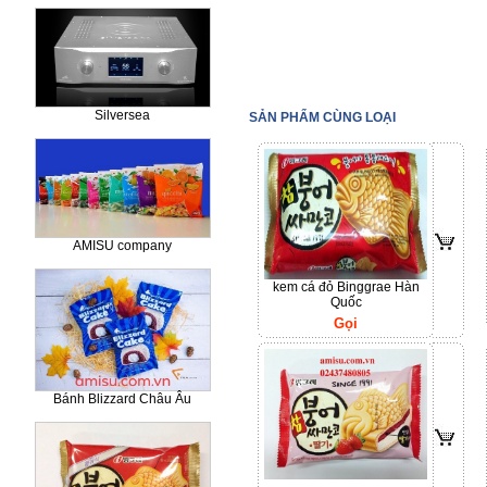
chua Fit Line yogur
icecream
Silversea
SẢN PHẨM CÙNG LOẠI
AMISU company
kem cá đỏ Binggrae Hàn
Quốc
Gọi
Bánh Blizzard Châu Âu