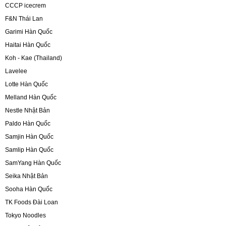
nước gạo hàn quốc, n
CCCP icecrem
moring rice, woongji
F&N Thái Lan
500ml, nước gạo hàn
Garimi Hàn Quốc
Haitai Hàn Quốc
0,5L
Koh - Kae (Thailand)
bánh kẹo hàn quốc, b
Lavelee
socola x5, bánh x5 ch
Lotte Hàn Quốc
chocostar samjin
Melland Hàn Quốc
Nestle Nhật Bản
kem thái lan, thailan
Paldo Hàn Quốc
bites, kem dừa non, c
Samjin Hàn Quốc
socola, neapolitan ba
Samlip Hàn Quốc
SamYang Hàn Quốc
kem ốc quế meta cone
Seika Nhật Bản
vallina meta cone
Sooha Hàn Quốc
kem excellent ice cr
TK Foods Đài Loan
Tokyo Noodles
icecream, kem pongta