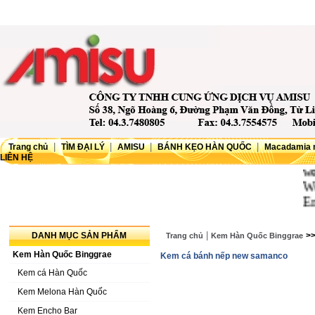
|
|
|
|
Trang chủ
TÌM ĐẠI LÝ
AMISU
BÁNH KẸO HÀN QUỐC
Macadamia 
LIÊN HỆ
wellc
Websi
Ema
|
DANH MỤC SẢN PHẨM
>
Trang chủ
Kem Hàn Quốc Binggrae
Kem Hàn Quốc Binggrae
Kem cá bánh nếp new samanco
Kem cá Hàn Quốc
Kem Melona Hàn Quốc
Kem Encho Bar