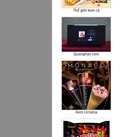
Thế giới kem cá
Quanghao.com
Kem Ucraina