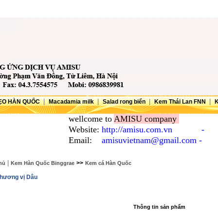
|
|
|
|
ẸO HÀN QUỐC
Macadamia milk
Salad rong biển
Kem Thái Lan FNN
wellcome to
AMISU company
Website:
http://amisu.com.vn -
Tel:
02
Email:
amisuvietnam@gmail.com
-
Fax:
02
|
>>
hủ
Kem Hàn Quốc Binggrae
Kem cá Hàn Quốc
hương vị Dâu
Thông tin sản phẩm