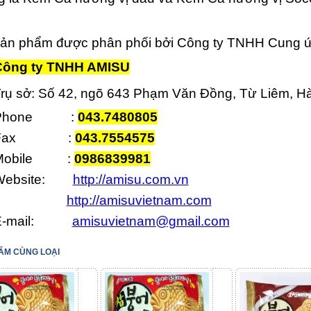
ản phẩm được phân phối bởi Công ty TNHH Cung 
g ty TNHH AMISU
rụ sở: Số 42, ngõ 643 Phạm Văn Đồng, Từ Liêm, H
Phone
:
043.7480805
Fax
:
043.7554575
obile
:
0986839981
ebsite:
http://amisu.com.vn
http://amisuvietnam.com
-mail:
amisuvietnam@gmail.com
ẨM CÙNG LOẠI