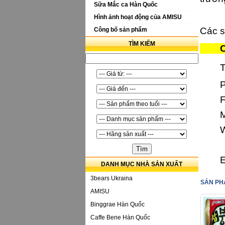
Sữa Mắc ca Hàn Quốc
Hình ảnh hoạt động của AMISU
Các s
Công bố sản phẩm
TÌM KIẾM
Côn
T
M
W
E
DANH MỤC NHÀ SẢN XUẤT
3bears Ukraina
SẢN PH
AMISU
Binggrae Hàn Quốc
Caffe Bene Hàn Quốc