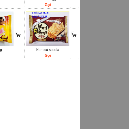
Gọi
ng
Kem cá socola
Gọi