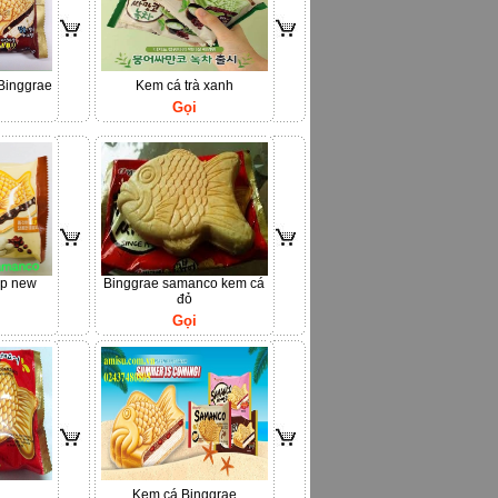
Binggrae
Kem cá trà xanh
Gọi
ếp new
Binggrae samanco kem cá
đỏ
Gọi
Kem cá Binggrae