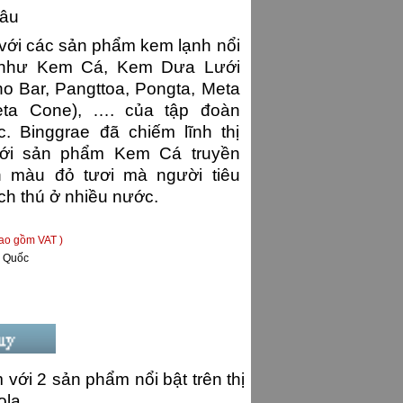
âu
 với các sản phẩm kem lạnh nổi
ới như Kem Cá, Kem Dưa Lưới
o Bar, Pangttoa, Pongta, Meta
eta Cone), …. của tập đoàn
. Binggrae đã chiếm lĩnh thị
với sản phẩm Kem Cá truyền
h màu đỏ tươi mà người tiêu
ch thú ở nhiều nước.
bao gồm VAT )
 Quốc
với 2 sản phẩm nổi bật trên thị
la.