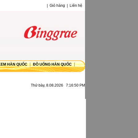
|
Giỏ hàng
|
Liên hệ
|
|
KEM HÀN QUỐC
ĐỒ UỐNG HÀN QUỐC
43 7480805
Thứ bày, 8.08.2026 7:16:50 PM
43 7554575