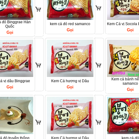
á đỏ Binggrae Hàn
kem cá đỏ red samanco
Kem Cá vị Socola 
Quốc
Gọi
Gọi
Gọi
Kem cá bánh n
á vị dâu Binggrae
Kem Cá hương vị Dâu
samanco
Gọi
Gọi
Gọi
á đỏ truyền thống
Kem Cá hương vị Dâu
kem cá đỏ