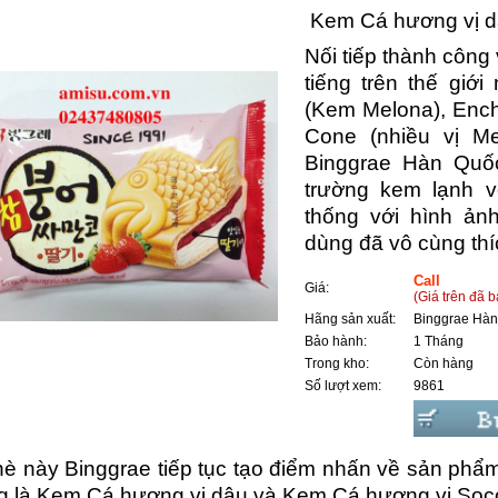
Kem Cá hương vị d
Nối tiếp thành công
tiếng trên thế gi
(Kem Melona), Ench
Cone (nhiều vị M
Binggrae Hàn Quốc
trường kem lạnh 
thống với hình ản
dùng đã vô cùng thí
Call
Giá:
(Giá trên đã 
Hãng sản xuất:
Binggrae Hàn
Bảo hành:
1 Tháng
Trong kho:
Còn hàng
Số lượt xem:
9861
è này Binggrae tiếp tục tạo điểm nhấn về sản phẩm 
g là Kem Cá hương vị dâu và Kem Cá hương vị Soco