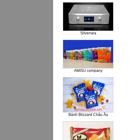
Silversea
AMISU company
Bánh Blizzard Châu Âu