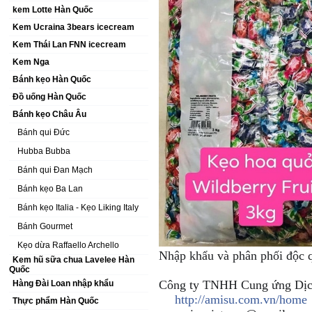
kem Lotte Hàn Quốc
Kem Ucraina 3bears icecream
Kem Thái Lan FNN icecream
Kem Nga
Bánh kẹo Hàn Quốc
Đồ uống Hàn Quốc
Bánh kẹo Châu Âu
Bánh qui Đức
Hubba Bubba
Bánh qui Đan Mạch
Bánh kẹo Ba Lan
Bánh kẹo Italia - Kẹo Liking Italy
Bánh Gourmet
Kẹo dừa Raffaello Archello
Nhập khẩu và phân phối độc 
Kem hũ sữa chua Lavelee Hàn
Quốc
Công ty TNHH Cung ứng Dị
Hàng Đài Loan nhập khẩu
http://amisu.com.vn/home
Thực phẩm Hàn Quốc
🎖