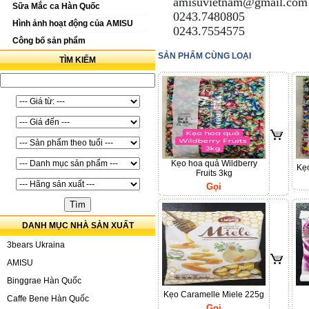
amisuvietnam@gmail.co
📧
Sữa Mắc ca Hàn Quốc
0243.7480805
☎️
Hình ảnh hoạt động của AMISU
0243.7554575
🖨
Công bố sản phẩm
SẢN PHẨM CÙNG LOẠI
TÌM KIẾM
Kẹo hoa quả Wildberry
Kẹo
Fruits 3kg
Gọi
DANH MỤC NHÀ SẢN XUẤT
3bears Ukraina
AMISU
Binggrae Hàn Quốc
Kẹo Caramelle Miele 225g
Caffe Bene Hàn Quốc
Gọi