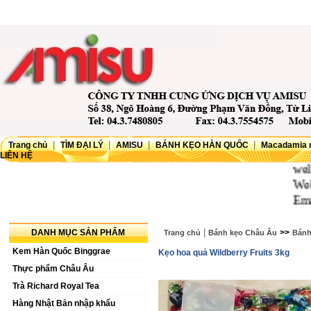
|
|
|
|
Trang chủ
TÌM ĐẠI LÝ
AMISU
BÁNH KẸO HÀN QUỐC
Macadamia 
LIÊN HỆ
wellcom
Website
Email
|
DANH MỤC SẢN PHẨM
>>
Trang chủ
Bánh kẹo Châu Âu
Bánh 
Kem Hàn Quốc Binggrae
Kẹo hoa quả Wildberry Fruits 3kg
Thực phẩm Châu Âu
Trà Richard Royal Tea
Hàng Nhật Bản nhập khẩu