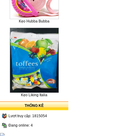
Kẹo Hubba Bubba
Kẹo Liking Italia
THỐNG KÊ
Lượt truy cập: 1815054
Đang online: 4