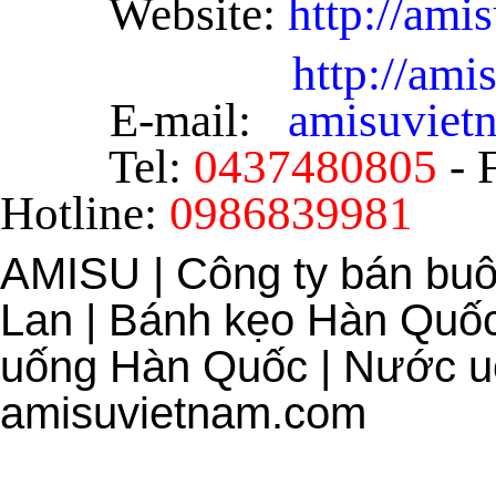
Website:
http://ami
http://am
E-mail:
amisuvie
Tel:
0437480805
- 
Hotline:
0986839981
AMISU | Công ty bán bu
Lan | Bánh kẹo Hàn Quốc
uống Hàn Quốc | Nước uố
amisuvietnam.com