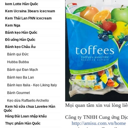
kem Lotte Hàn Quốc
Kem Ucraina 3bears icecream
Kem Thái Lan FNN icecream
Kem Nga
Bánh kẹo Hàn Quốc
Đồ uống Hàn Quốc
Bánh kẹo Châu Âu
Bánh qui Đức
Hubba Bubba
Bánh qui Đan Mạch
Bánh kẹo Ba Lan
Bánh kẹo Italia - Kẹo Liking Italy
Bánh Gourmet
Kẹo dừa Raffaello Archello
Mọi quan tâm xin vui lòng liê
Kem hũ sữa chua Lavelee Hàn
Quốc
Hàng Đài Loan nhập khẩu
Công ty TNHH Cung ứng Dị
http://amisu.com.vn/home
Thực phẩm Hàn Quốc
🎖