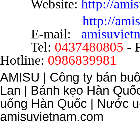
Website:
http://ami
http://am
E-mail:
amisuvie
Tel:
0437480805
- 
Hotline:
0986839981
AMISU | Công ty bán bu
Lan | Bánh kẹo Hàn Quốc
uống Hàn Quốc | Nước uố
amisuvietnam.com