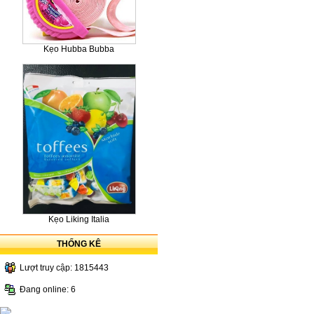
Kẹo Hubba Bubba
Kẹo Liking Italia
THỐNG KÊ
Lượt truy cập: 1815443
Đang online: 6