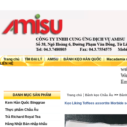
|
|
|
|
Trang chủ
TÌM ĐẠI LÝ
AMISU
BÁNH KẸO HÀN QUỐC
Macadamia 
LIÊN HỆ
wellco
Websit
Email
|
DANH MỤC SẢN PHẨM
>>
Trang chủ
Bánh kẹo Châu Âu
Bánh 
Kem Hàn Quốc Binggrae
Kẹo Liking Toffees assortite Morbide s
Thực phẩm Châu Âu
Trà Richard Royal Tea
Hàng Nhật Bản nhập khẩu