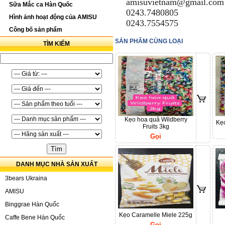
amisuvietnam@gmail.co
📧
Sữa Mắc ca Hàn Quốc
0243.7480805
☎️
Hình ảnh hoạt động của AMISU
0243.7554575
🖨
Công bố sản phẩm
SẢN PHẨM CÙNG LOẠI
TÌM KIẾM
Kẹo hoa quả Wildberry
Kẹo
Fruits 3kg
Gọi
DANH MỤC NHÀ SẢN XUẤT
3bears Ukraina
AMISU
Binggrae Hàn Quốc
Kẹo Caramelle Miele 225g
Caffe Bene Hàn Quốc
Gọi